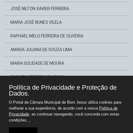
JOSÉ NILTON XAVIER FERREIRA
MARIA JOSÉ NUNES VILELA
RAPHAEL MELO FERREIRA DE OLIVEIRA
AMARA JULIANA DE SOUZA LIMA
MARIA SOLIDADE DE MOURA
SAMARA CRISTINA DA SILVA
Política de Privacidade e Proteção de
ANTÔNIO MARCOS DE MEDEIROS SILVA
Dados.
O Portal da Câmara Municipal de Bom Jesus utiliza cookies para
CLÁUDIO FREIRE BEZERRA
melhorar a sua experiência, de acordo com a nossa
Política de
Privacidade
, ao continuar navegando, você concorda com estas
condições.
.
Copyright © Câmara Municipal de Bom Jesus - Gestão 2025-2028
Portal para Administração e Transparência Pública