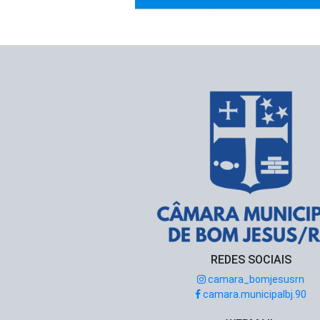
REDES SOCIAIS
camara_bomjesusrn
camara.municipalbj.90