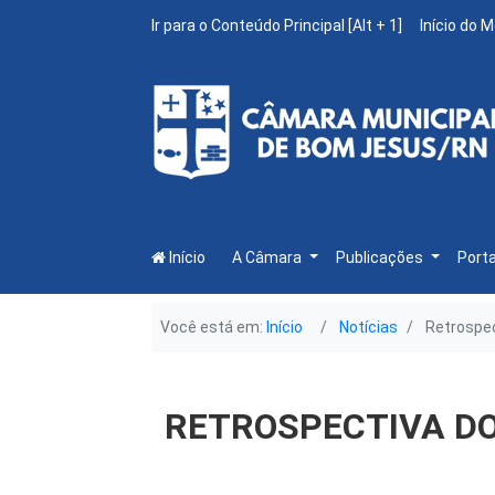
Ir para o Conteúdo Principal [Alt + 1]
Início do M
Início
A Câmara
Publicações
Porta
Você está em:
Início
Notícias
Retrospec
RETROSPECTIVA DO